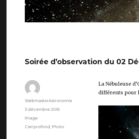
Soirée d’observation du 02 D
La Nébuleuse d’
différents pour 
Auteur
WebmasterAstronomie
Publié
5 décembre 2016
le
Format
Image
Catégories
Ciel profond
,
Photo