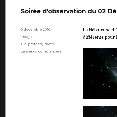
Soirée d’observation du 02 D
Publié
5 décembre 2016
La Nébuleuse d’
le
Format
Image
différents pour 
Catégories
Ciel profond
,
Photo
sur
Laisser un commentaire
Soirée
d’observation
du
02
Décembre
2016