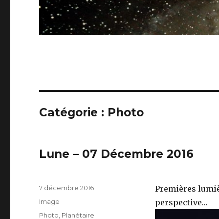
Catégorie :
Photo
Lune – 07 Décembre 2016
Publié
7 décembre 2016
Premières lumiè
le
Format
Image
perspective…
Catégories
Photo
,
Planétaire