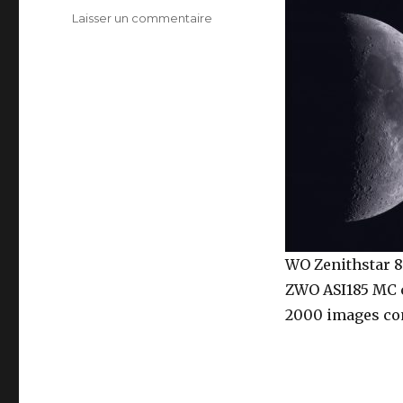
sur
Laisser un commentaire
Lune
–
07
Décembre
2016
WO Zenithstar 
ZWO ASI185 MC 
2000 images com