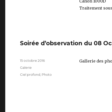
Canon 1000D
Traitement sous
Soirée d’observation du 08 O
Publié
15 octobre 2016
Gallerie des pho
le
Format
Galerie
Catégories
Ciel profond
,
Photo