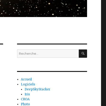
RECHERC
Recherche
pour
:
Accueil
Logiciels
DeepSkyStacker
Iris
CROA
Photo