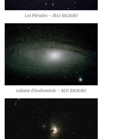
Les Pléiades – M45 (08.10.16)
Galaxie d’Andromède – M31 (08.10.16)